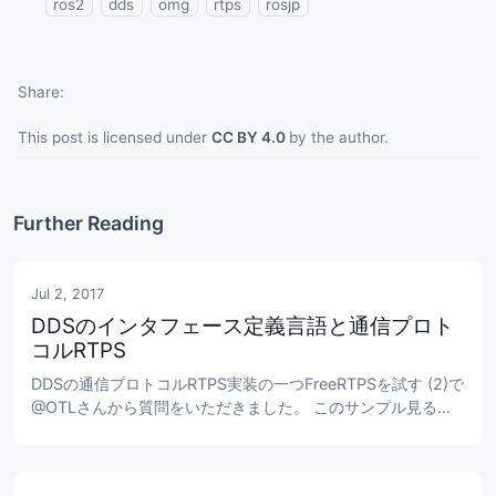
ros2
dds
omg
rtps
rosjp
Share
This post is licensed under
CC BY 4.0
by the author.
Further Reading
Jul 2, 2017
DDSのインタフェース定義言語と通信プロト
コルRTPS
DDSの通信プロトコルRTPS実装の一つFreeRTPSを試す (2)で
@OTLさんから質問をいただきました。 このサンプル見ると
freertpsではシリアライズをしてないように（ROSのシリアラ
イズを呼んでいる）みえますが、DDSっていうのは型がある
通信（シリアライズを含む）だと思っているんですが、そのへ