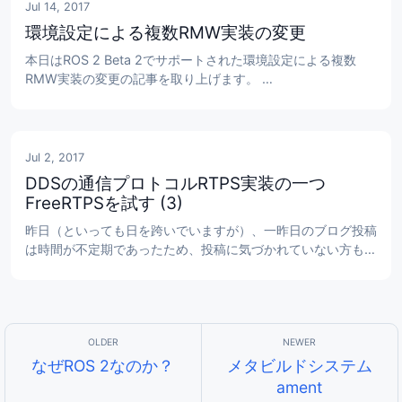
んどうなんでしょうか？ DDSがよくわかってません 
Jul 14, 2017
http://ro...
環境設定による複数RMW実装の変更
本日はROS 2 Beta 2でサポートされた環境設定による複数
RMW実装の変更の記事を取り上げます。 
https://github.com/ros2/ros2/wiki/Working-with-multiple-
RMW-implementations 
https://github.com/ros2/ros2/wiki/DDS-and-ROS-
middleware-implementat...
Jul 2, 2017
DDSの通信プロトコルRTPS実装の一つ
FreeRTPSを試す (3)
昨日（といっても日を跨いでいますが）、一昨日のブログ投稿
は時間が不定期であったため、投稿に気づかれていない方もい
るかもしれません。 本日の記事は、以下の記事の続きですの
で、話が見えない方は先にご覧ください。 DDSの通信プロト
コルRTPS実装の一つFreeRTPSを試す (1) DDSの通信プロト
コルRTPS実装の一つFreeRTPSを試す (2) DDSのインタフェ
ース定義言語と通信プ...
なぜROS 2なのか？
メタビルドシステム
ament