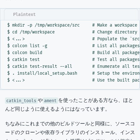
$ mkdir -p /tmp/workspace/src     # Make a workspace 
$ cd /tmp/workspace               # Change directory 
$ <...>                           # Populate the `src
$ colcon list -g                  # List all packages
$ colcon build                    # Build all package
$ catkin test                     # Test all packages
$ catkin test-result --all        # Enumerate all tes
$ . install/local_setup.bash      # Setup the environ
や
を使ったことがある方なら、ほと
catkin_tools
ament
んど同じように使えるようにはなっています。
ちなみにこれまでの他のビルドツールと同様に、ソースコ
ードのクローンや依存ライブラリのインストール、インス