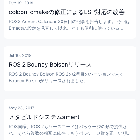
Dec 19, 2019
colcon-cmakeの修正によるLSP対応の改善
ROS2 Advent Calendar 20日目の記事を担当します。 今回は
Emacsの設定を見直して以来、とても便利に使っている
Language Server ProtocolをROS/ROS2で、より便利に使う
方法を実装したので、ご紹介します。 Language Server 
Protocolとは Language Server Protocol (LSP)とは
Microsoftが...
Jul 10, 2018
ROS 2 Bouncy Bolsonリリース
ROS 2 Bouncy Bolson ROS 2の2番目のバージョンである
Bouncy Bolsonがリリースされました。 
https://github.com/ros2/ros2/wiki/Release-Bouncy-
Bolson Ubuntu 18.04に対応したバイナリビルドも提供され
るため、本バージョンからはUbuntu 18.04に移行した方が開
発しやすいです。僕ものこの...
May 28, 2017
メタビルドシステムament
ROS同様、ROS 2もソースコードはパッケージの形で提供さ
れ、それら複数の相互に依存し合うパッケージ群を正しい順番
でビルドしていく必要があります。 このビルド作業を便利に