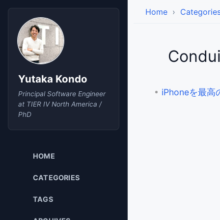
Home
Categorie
Condu
Yutaka Kondo
iPhoneを最高
Principal Software Engineer
at TIER IV North America /
PhD
HOME
CATEGORIES
TAGS