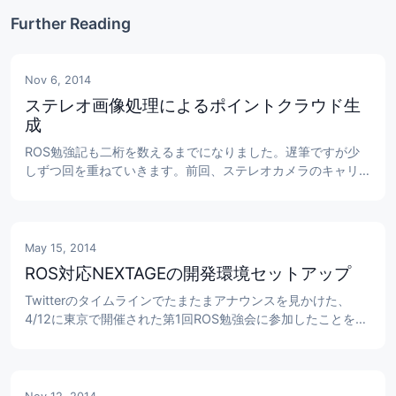
Further Reading
Nov 6, 2014
ステレオ画像処理によるポイントクラウド生
成
ROS勉強記も二桁を数えるまでになりました。遅筆ですが少
しずつ回を重ねていきます。前回、ステレオカメラのキャリブ
レーションまで進んだので、次にステレオ画像処理を学んでい
きます。ステレオマッチングでポイントクラウドを生成しまし
ょう。 ステレオマッチングのパラメータ調整 前回少し紹介し
たように、ステレオマッチングにはstereo_image_procパッ
May 15, 2014
ケージを使います。apt-getでイン...
ROS対応NEXTAGEの開発環境セットアップ
Twitterのタイムラインでたまたまアナウンスを見かけた、
4/12に東京で開催された第1回ROS勉強会に参加したことを契
機に、最近ROS（Robot Operating System）の勉強を始めま
した。昨年末、国際ロボット展で発表しましたカワダロボティ
クスのROS対応ロボット、NEXTAGE OPENが社内にあるの
で、勉強環境としてはかなり理想的です。実益を兼ねて、基礎