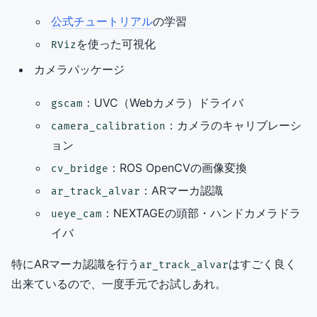
公式チュートリアル
の学習
を使った可視化
RViz
カメラパッケージ
：UVC（Webカメラ）ドライバ
gscam
：カメラのキャリブレーシ
camera_calibration
ョン
：ROS OpenCVの画像変換
cv_bridge
：ARマーカ認識
ar_track_alvar
：NEXTAGEの頭部・ハンドカメラドラ
ueye_cam
イバ
特にARマーカ認識を行う
はすごく良く
ar_track_alvar
出来ているので、一度手元でお試しあれ。