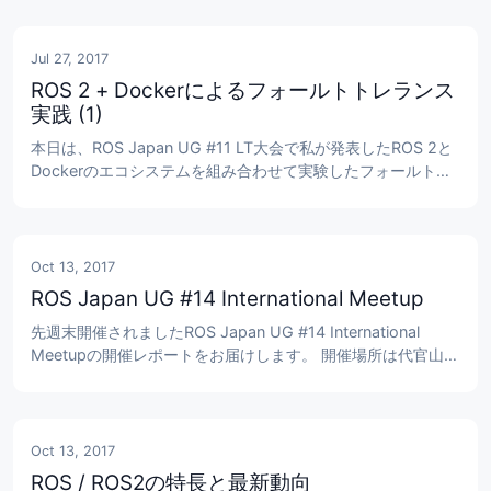
Jul 27, 2017
ROS 2 + Dockerによるフォールトトレランス
実践 (1)
本日は、ROS Japan UG #11 LT大会で私が発表したROS 2と
Dockerのエコシステムを組み合わせて実験したフォールトト
レランスの実験結果を取り上げます。 発表資料のアップロー
ドが遅れてすみません。もう少しお待ちください。 
https://rosjp.connpass.com/event/58755/ 具体的には
Dockerの異常終了時、自動再起動オプションを使って実現
Oct 13, 2017
し...
ROS Japan UG #14 International Meetup
先週末開催されましたROS Japan UG #14 International 
Meetupの開催レポートをお届けします。 開催場所は代官山に
あるDigital Garageというインキュベーション会社の社屋の最
上階の部屋をお借りしました。 Tokyo ROS Meetup主催者の
@surfertasさんとの共催で行った初めてのコラボレーション
イベントです。 @surfertasさんの人...
Oct 13, 2017
ROS / ROS2の特長と最新動向